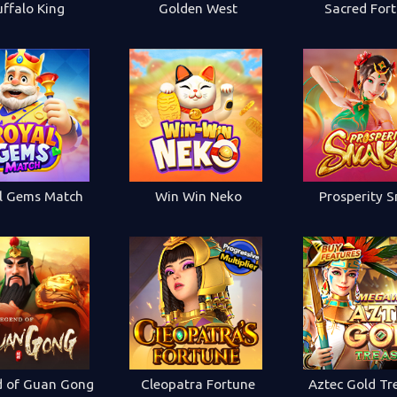
ffalo King
Golden West
Sacred For
l Gems Match
Win Win Neko
Prosperity 
d of Guan Gong
Cleopatra Fortune
Aztec Gold Tr