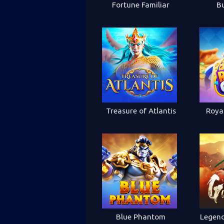
Fortune Familiar
Bu
Treasure of Atlantis
Roya
Blue Phantom
Legen