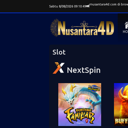
Ketik Supernusantara4d.com di browser bos
Sabtu 8/08/2026 09:10:50
HO
Slot
NextSpin