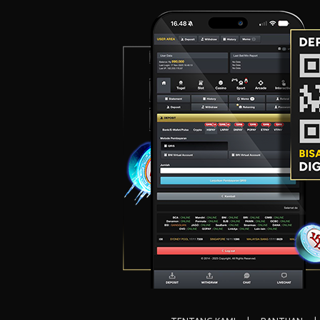
Fruit Tycoon
Honey 888
H