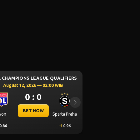
nkey
Diamond 7
A CHAMPIONS LEAGUE QUALIFIERS
August 11, 2026 — 22:59 WIB
0 : 0
Next
BET NOW
Union Saint-
 Glimt
Gilloise
oad
Forest Secret
5
0.82
-0.75
1.00