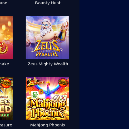
tune
Bounty Hunt
Snake
Zeus Mighty Wealth
easure
Mahjong Phoenix