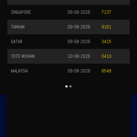
SINGAPORE
09-08-2026
7137
TAIWAN
09-08-2026
9161
QATAR
09-08-2026
3415
TOTO WUHAN
10-08-2026
0410
MALAYSIA
09-08-2026
8548