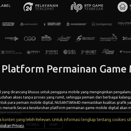
latform Permainan Game M
yang dirancang khusus untuk pengguna mobile yang menginginkan pengalaman b
dahan akses tanpa proses yang rumit, sehingga pemain dari berbagai kalang
n untuk para pemain mobile digital, NUSANTARA4D memastikan kualitas grafi
p menarik.Secara keseluruhan platform permainan game mobile digital akan
 jam nonstop.
 konten yang lebih Relevan. Untuk informasi lengkap tentang cookies sil
hts Reserved.
MOBILE
WAP
ijakan Privasi
.