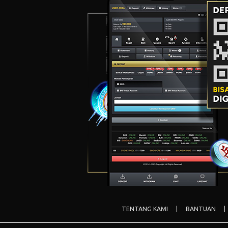
TENTANG KAMI
|
BANTUAN
|