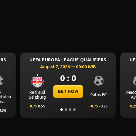
ERS
UEFA EUROPA LEAGUE QUALIFIERS
UE
August 7, 2026 — 00:00 WIB
0 : 0
BET NOW
FC Hradec
lecht
Besiktas
Be
Kralove
0.82
-0.25
-0.80
0.25
0.64
2.2