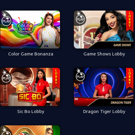
Color Game Bonanza
Game Shows Lobby
Sic Bo Lobby
Dragon Tiger Lobby