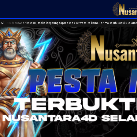
rowser bossku , maka langsung dapat akses ke website kami. Terima kasih Bossku Salam Selayar