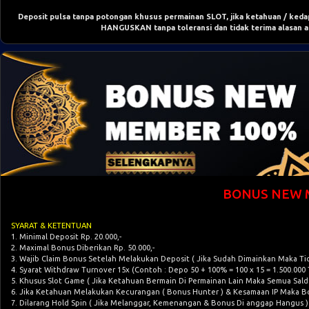
Deposit pulsa tanpa potongan khusus permainan SLOT, jika ketahuan / k
HANGUSKAN tanpa toleransi dan tidak terima alasan ap
BONUS NEW 
SYARAT & KETENTUAN
1. Minimal Deposit Rp. 20.000,-
2. Maximal Bonus Diberikan Rp. 50.000,-
3. Wajib Claim Bonus Setelah Melakukan Deposit ( Jika Sudah Dimainkan Maka Tida
4. Syarat Withdraw Turnover 15x (Contoh : Depo 50 + 100% = 100 x 15 = 1.500.000
5. Khusus Slot Game ( Jika Ketahuan Bermain Di Permainan Lain Maka Semua Sa
6. Jika Ketahuan Melakukan Kecurangan ( Bonus Hunter ) & Kesamaan IP Maka
7. Dilarang Hold Spin ( Jika Melanggar, Kemenangan & Bonus Di anggap Hangus )