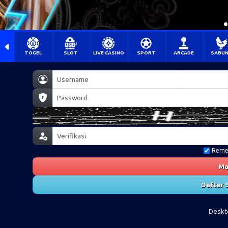
TOGEL
SLOT
LIVE CASINO
SPORT
ARCADE
SABU
Reme
Ma
Daftar 
Deskt