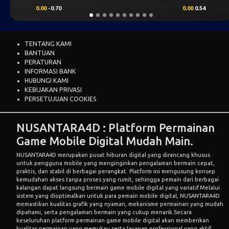
0.70
0.00
0.54
0.75
0.5
TENTANG KAMI
BANTUAN
PERATURAN
INFORMASI BANK
HUBUNGI KAMI
KEBIJAKAN PRIVASI
PERSETUJUAN COOKIES
NUSANTARA4D : Platform Permainan
Game Mobile Digital Mudah Main.
NUSANTARA4D merupakan pusat hiburan digital yang dirancang khusus
untuk pengguna mobile yang menginginkan pengalaman bermain cepat,
praktis, dan stabil di berbagai perangkat. Platform ini mengusung konsep
kemudahan akses tanpa proses yang rumit, sehingga pemain dari berbagai
kalangan dapat langsung bermain game mobile digital yang variatif.Melalui
sistem yang dioptimalkan untuk para pemain mobile digital, NUSANTARA4D
memastikan kualitas grafik yang nyaman, mekanisme permainan yang mudah
dipahami, serta pengalaman bermain yang cukup menarik.Secara
keseluruhan platform permainan game mobile digital akan memberikan
kualitas permainan yang memukau serta layanan professional yang aktif