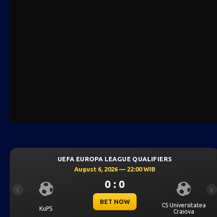
UEFA EUROPA LEAGUE QUALIFIERS
August 6, 2026 — 22:00 WIB
0 : 0
Previous
Ne
BET NOW
CS Universitatea
PS
Red Bull Sa
Craiova