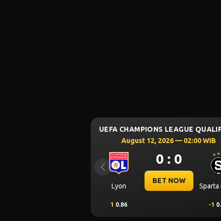
E QUALIFIERS
UEFA CHAMPIONS LEAGUE QUALIFIERS
01:30 WIB
August 12, 2026 — 01:15 WIB
0 : 0
Previous
BET NOW
Slovan
Fenerbahce
Mjallby
Bratislava
0.5
0.87
0.5
0.83
-0.5
0.99