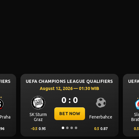
7/8/2026
7/8/2026
UEFA CHAMPIONS LEAGUE QUALIFIERS
E-FOOTBAL
August 11, 2026 — 22:59 WIB
August 
0 : 0
BET NOW
Union Saint-
Bodo Glimt
Gilloise
e-Hungary
0.75
0.82
-0.75
1.00
-0.75
-0.71