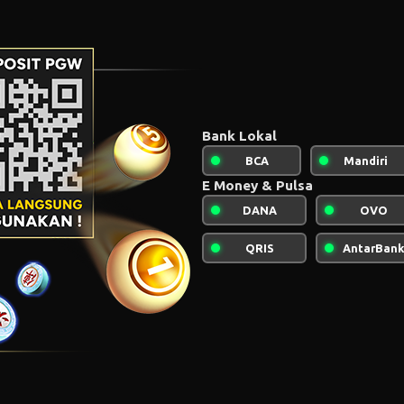
Bank Lokal
BCA
Mandiri
E Money & Pulsa
DANA
OVO
QRIS
AntarBank