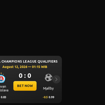
L F24 INTERNATIONAL
E-FOOTBALL F24 ELITE CLUB 
FRIENDLY
August 8, 2026 — 10:00 
8, 2026 — 10:00 WIB
0 : 1
0 : 0
Next
BET NOW
e-AS Monaco
e
BET NOW
e-England
-1.25
-0.77
0.75
0.47