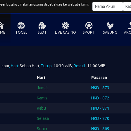
bossku , maka langsung dapat akses ke website kami. Terima kasih Bossku Salam Sel
ME
TOGEL
SLOT
LIVE CASINO
SPORT
SABUNG
ARC
1.com
, Hari:
Setiap Hari
, Tutup:
10:30 WIB
, Result:
11:00 WIB
Hari
Pasaran
Jumat
HKD - 873
Kamis
HKD - 872
Rabu
HKD - 871
Selasa
HKD - 870
Senin
HKD - 869