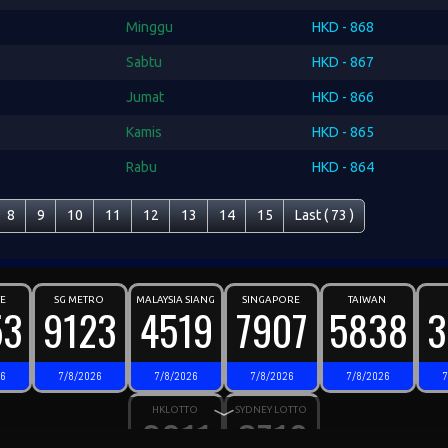
Minggu
HKD - 868
Sabtu
HKD - 867
Jumat
HKD - 866
Kamis
HKD - 865
Rabu
HKD - 864
8
9
10
11
12
13
14
15
Last ( 73 )
YE
SG METRO
MALAYSIA SIANG
SINGAPORE
TAIWAN
53
9123
4519
7907
5838
3
26
7/8/2026
7/8/2026
7/8/2026
7/8/2026
7
HKLOTTO
SYDNEY LOTTO
6011
3712