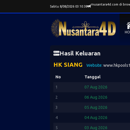
Ketik Supernusantara4d.com di browser 
Sabtu 8/08/2026 03:10:39
HO
Hasil Keluaran
HK SIANG
Website:
www.hkpools
No
Tanggal
1
07 Aug 2026
2
06 Aug 2026
3
05 Aug 2026
4
04 Aug 2026
5
03 Aug 2026