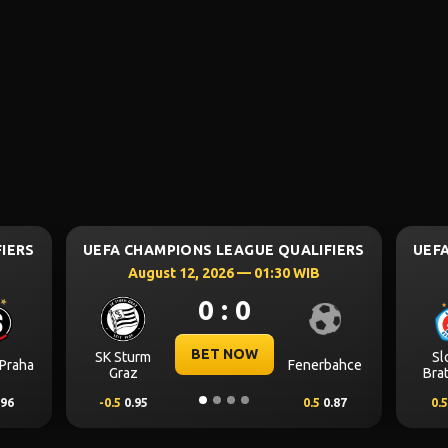
7/8/2026
7/8/2026
eon Party
Slime Quest
Fruit Fies
IERS
E-FOOTBALL F24 INTERNATIONAL
E-FO
FRIENDLY
August 8, 2026 — 10:00 WIB
0 : 0
Saint-
e-AS
oise
BET NOW
mon Slayer
Clover Cottage
Cookie Wonde
e-Hungary
e-England
1.00
-0.
-0.5
-0.80
0.5
0.56