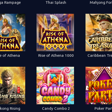
ga Rampage
Thai Splash
Mahjong For
e of Athena
Rise of Athena 1000
Caribbean Tr
kong Rising
Candy Combo 2
Poker Par