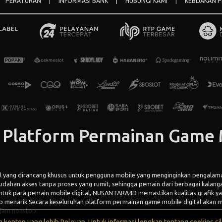
PERATURAN
|
INFORMASI BANK
|
HUBUNGI KAMI
|
KEBIJAKAN P
latform Permainan Game M
yang dirancang khusus untuk pengguna mobile yang menginginkan pengalaman b
dahan akses tanpa proses yang rumit, sehingga pemain dari berbagai kalang
n untuk para pemain mobile digital, NUSANTARA4D memastikan kualitas grafi
p menarik.Secara keseluruhan platform permainan game mobile digital akan
 jam nonstop.