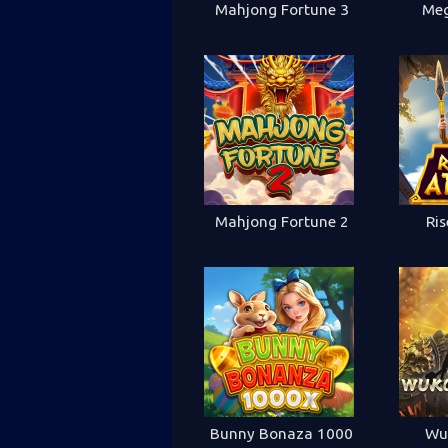
Mahjong Fortune 3
Me
Mahjong Fortune 2
Ris
Bunny Bonaza 1000
Wu