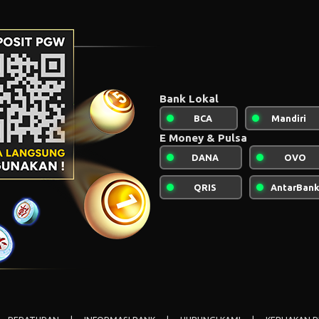
Bank Lokal
BCA
Mandiri
E Money & Pulsa
DANA
OVO
QRIS
AntarBank